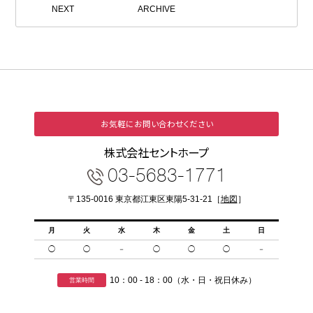
NEXT
ARCHIVE
お気軽にお問い合わせください
株式会社セントホープ
03-5683-1771
〒135-0016 東京都江東区東陽5-31-21［
地図
］
月
火
水
木
金
土
日
◯
◯
－
◯
◯
◯
－
10：00 - 18：00（水・日・祝日休み）
営業時間